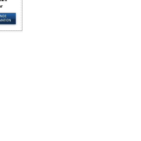
r
NDE
MATION