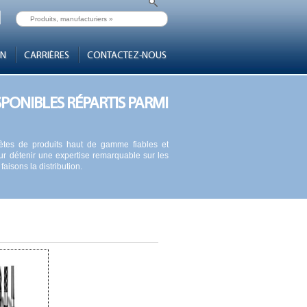
ON
CARRIÈRES
CONTACTEZ-NOUS
SPONIBLES RÉPARTIS PARMI
plètes de produits haut de gamme fiables et
 détenir une expertise remarquable sur les
aisons la distribution.