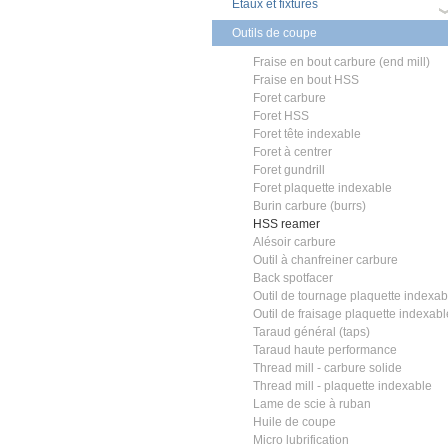
Étaux et fixtures
Outils de coupe
Fraise en bout carbure (end mill)
Fraise en bout HSS
Foret carbure
Foret HSS
Foret tête indexable
Foret à centrer
Foret gundrill
Foret plaquette indexable
Burin carbure (burrs)
HSS reamer
Alésoir carbure
Outil à chanfreiner carbure
Back spotfacer
Outil de tournage plaquette indexab
Outil de fraisage plaquette indexabl
Taraud général (taps)
Taraud haute performance
Thread mill - carbure solide
Thread mill - plaquette indexable
Lame de scie à ruban
Huile de coupe
Micro lubrification