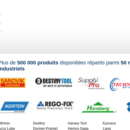
Plus de
500 000 produits
disponibles répartis parmi
50 
industriels
thAxis
Destiny
Harvey Tool
Kyocera
Accu Lube
Dormer-Pramet
Hemco Gage
Lang