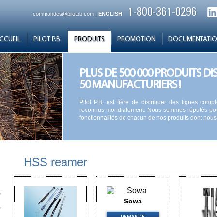
1-800-361-0296
commandes@pilotpb.com
|
ENGLISH
CCUEIL
PILOT P.B.
PRODUITS
PROMOTION
DOCUMENTATI
PLUS DE 500 000 PRODUITS DI
50 MANUFACTURIERS !
Pilot P.B. est fière de distribuer des lignes com
reconnus mondialement. Nous sommes réputés pour
fonctionnalités de chacun de nos produits dont nous f
HSS reamer
Sowa