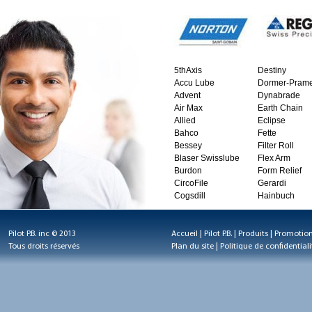
5thAxis
Destiny
Accu Lube
Dormer-Prame
Advent
Dynabrade
Air Max
Earth Chain
Allied
Eclipse
Bahco
Fette
Bessey
Filter Roll
Blaser Swisslube
Flex Arm
Burdon
Form Relief
CircoFile
Gerardi
Cogsdill
Hainbuch
Pilot P.B. inc © 2013
Accueil
|
Pilot P.B.
|
Produits
|
Promotio
Tous droits réservés
Plan du site
|
Politique de confidentiali