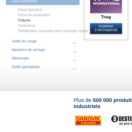
Étaux et fixtures
Étaux standard
Étaux de production
Triag
Fixtures
Tombstone
DEMANDE
Palettisation manuelle pour montage rapide
D'INFORMATION
Outils de coupe
Mandrins de serrage
Métrologie
Outils spécialisés
Plus de
500 000 produi
industriels